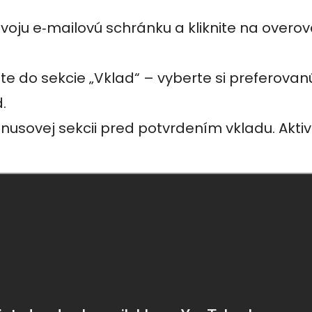
voju e‑mailovú schránku a kliknite na overov
ite do sekcie „Vklad“ – vyberte si preferovan
.
usovej sekcii pred potvrdením vkladu. Aktiv