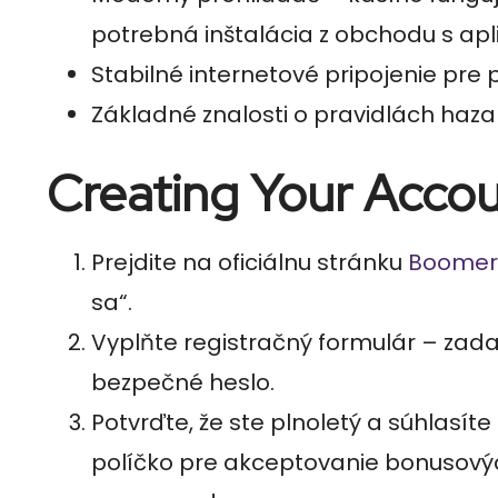
potrebná inštalácia z obchodu s apl
Stabilné internetové pripojenie pre
Základné znalosti o pravidlách haz
Creating Your Acco
Prejdite na oficiálnu stránku
Boomer
sa“.
Vyplňte registračný formulár – zadajt
bezpečné heslo.
Potvrďte, že ste plnoletý a súhlas
políčko pre akceptovanie bonusový