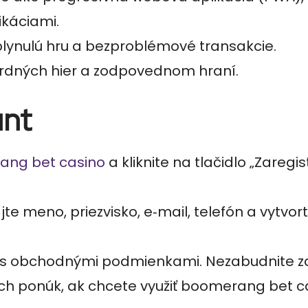
ikáciami.
 plynulú hru a bezproblémové transakcie.
ardných hier a zodpovednom hraní.
unt
ang bet casino
a kliknite na tlačidlo „Zaregi
e meno, priezvisko, e‑mail, telefón a vytvort
íte s obchodnými podmienkami. Nezabudnite z
ch ponúk, ak chcete využiť boomerang bet c