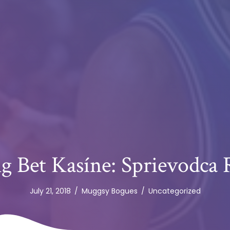
 Bet Kasíne: Sprievodca 
July 21, 2018
/
Muggsy Bogues
/
Uncategorized