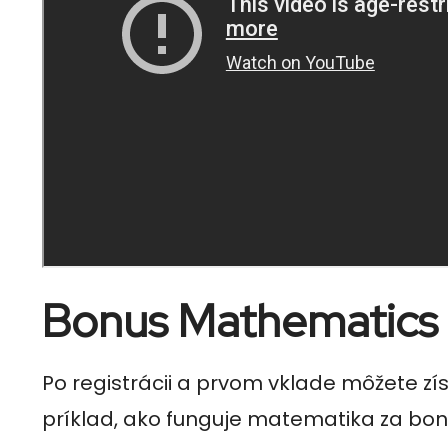
Bonus Mathematics
Po registrácii a prvom vklade môžete zí
príklad, ako funguje matematika za bo