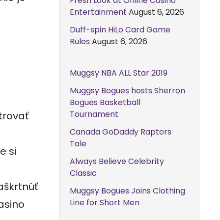
Fresh Look at Online Casino
Entertainment
August 6, 2026
Duff-spin HiLo Card Game
Rules
August 6, 2026
Muggsy NBA ALL Star 2019
Muggsy Bogues hosts Sherron
Bogues Basketball
Tournament
strovať
Canada GoDaddy Raptors
Tale
e si
Always Believe Celebrity
Classic
aškrtnúť
Muggsy Bogues Joins Clothing
Line for Short Men
asino