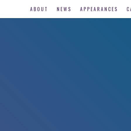
ABOUT
NEWS
APPEARANCES
C