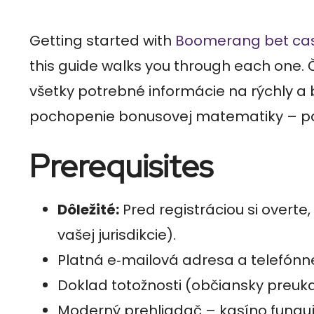
Getting started with
Boomerang bet ca
this guide walks you through each one. Č
všetky potrebné informácie na rýchly a 
pochopenie bonusovej matematiky – po
Prerequisites
Dôležité:
Pred registráciou si overte
vašej jurisdikcie).
Platná e‑mailová adresa a telefónne
Doklad totožnosti (občiansky preuk
Moderný prehliadač – kasíno funguj