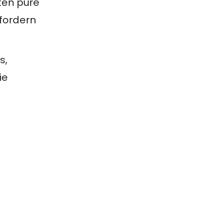
ten pure
fordern
s,
ie