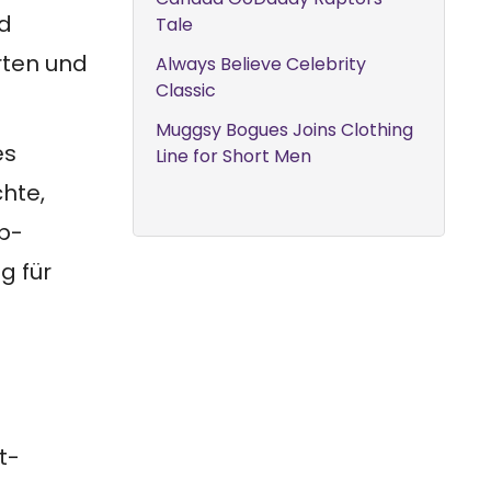
nd
Tale
rten und
Always Believe Celebrity
Classic
Muggsy Bogues Joins Clothing
es
Line for Short Men
hte,
pp-
ng für
t-