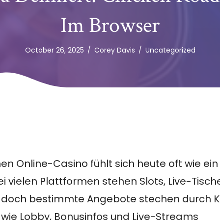
Im Browser
October 26, 2025
/
Corey Davis
/
Uncategorized
 Online-Casino fühlt sich heute oft wie ei
Bei vielen Plattformen stehen Slots, Live-Tisc
, doch bestimmte Angebote stechen durch 
, wie Lobby, Bonusinfos und Live-Streams