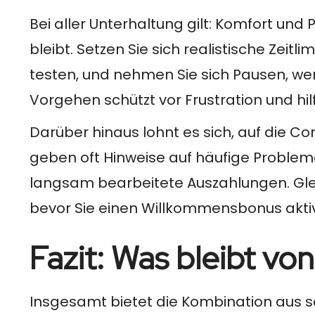
Bei aller Unterhaltung gilt: Komfort u
bleibt. Setzen Sie sich realistische Zeitli
testen, und nehmen Sie sich Pausen, wenn
Vorgehen schützt vor Frustration und hilf
Darüber hinaus lohnt es sich, auf die 
geben oft Hinweise auf häufige Proble
langsam bearbeitete Auszahlungen. Glei
bevor Sie einen Willkommensbonus aktiv
Fazit: Was bleibt v
Insgesamt bietet die Kombination aus so