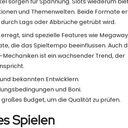
el sorgen für Spannung. Slots wiederum bie
ationen und Themenwelten. Beide Formate er
t durch Lags oder Abbrüche getrübt wird.
erregt, sind spezielle Features wie Megaway
e, die das Spieltempo beeinflussen. Auch d
-Mechaniken ist ein wachsender Trend, der
spricht.
 und bekannten Entwicklern.
hlungsbedingungen und Boni.
 großes Budget, um die Qualität zu prüfen.
es Spielen