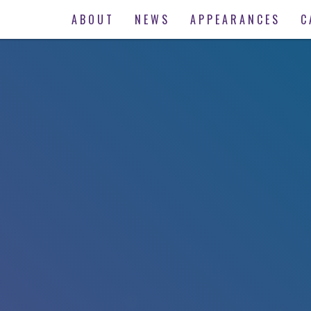
ABOUT
NEWS
APPEARANCES
C