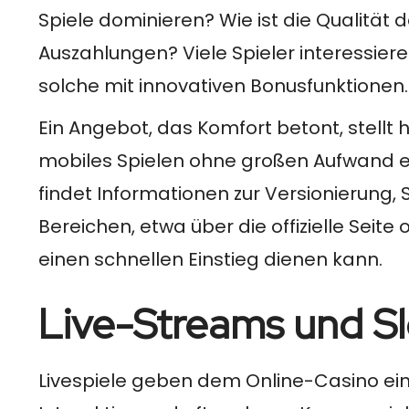
Spiele dominieren? Wie ist die Qualität
Auszahlungen? Viele Spieler interessier
solche mit innovativen Bonusfunktionen.
Ein Angebot, das Komfort betont, stellt 
mobiles Spielen ohne großen Aufwand er
findet Informationen zur Versionierung, 
Bereichen, etwa über die offizielle Seite
einen schnellen Einstieg dienen kann.
Live-Streams und Sl
Livespiele geben dem Online-Casino ein