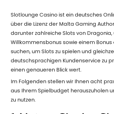
Slotlounge Casino ist ein deutsches Onl
über die Lizenz der Malta Gaming Authorit
darunter zahlreiche Slots von Dragonia,
Willkommensbonus sowie einem Bonus o
suchen, um Slots zu spielen und gleichz
deutschsprachigen Kundenservice zu pro
einen genaueren Blick wert.
Im Folgenden stellen wir Ihnen acht prax
aus Ihrem Spielbudget herauszuholen und
zu nutzen.