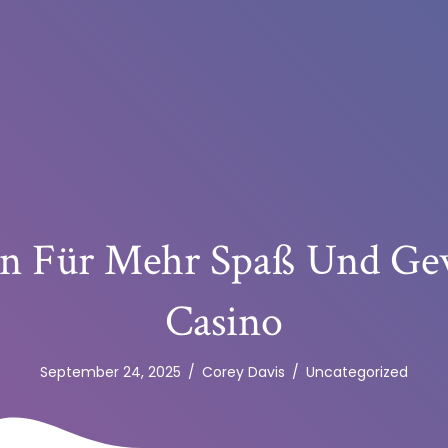
en Für Mehr Spaß Und Ge
Casino
September 24, 2025
/
Corey Davis
/
Uncategorized