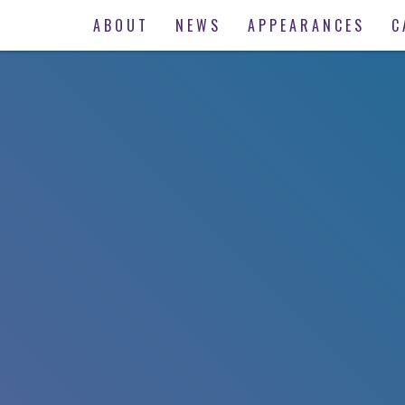
ABOUT
NEWS
APPEARANCES
C