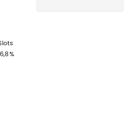
Slots
6,8 %