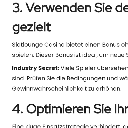
3. Verwenden Sie d
gezielt
Slotlounge Casino bietet einen Bonus oh
spielen. Dieser Bonus ist ideal, um neue 
Industry Secret:
Viele Spieler übersehen
sind. Prüfen Sie die Bedingungen und wähl
Gewinnwahrscheinlichkeit zu erhöhen.
4. Optimieren Sie Ih
Eine kluge Einsatzstrategie verhindert, 