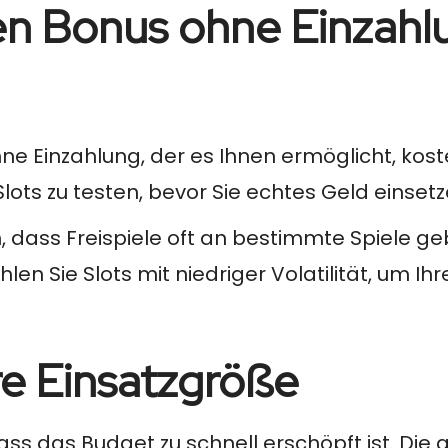
en Bonus ohne Einzahl
ne Einzahlung, der es Ihnen ermöglicht, kost
Slots zu testen, bevor Sie echtes Geld einsetz
, dass Freispiele oft an bestimmte Spiele 
en Sie Slots mit niedriger Volatilität, um Ihr
re Einsatzgröße
dass das Budget zu schnell erschöpft ist. Die