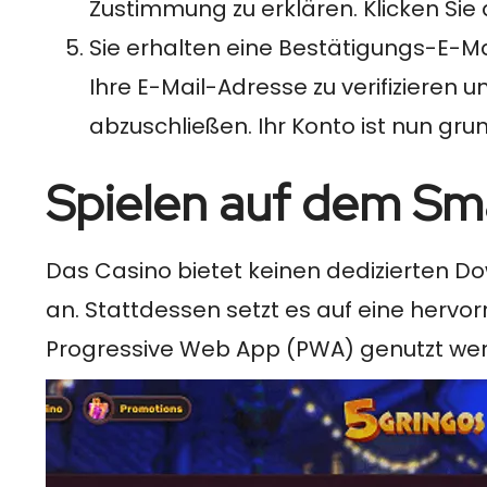
Zustimmung zu erklären. Klicken Sie 
Sie erhalten eine Bestätigungs-E-Mai
Ihre E-Mail-Adresse zu verifizieren u
abzuschließen. Ihr Konto ist nun grun
Spielen auf dem S
Das Casino bietet keinen dedizierten D
an. Stattdessen setzt es auf eine hervo
Progressive Web App (PWA) genutzt we