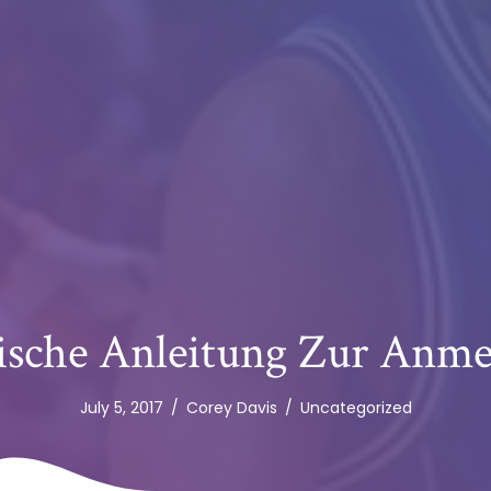
tische Anleitung Zur Anme
July 5, 2017
/
Corey Davis
/
Uncategorized