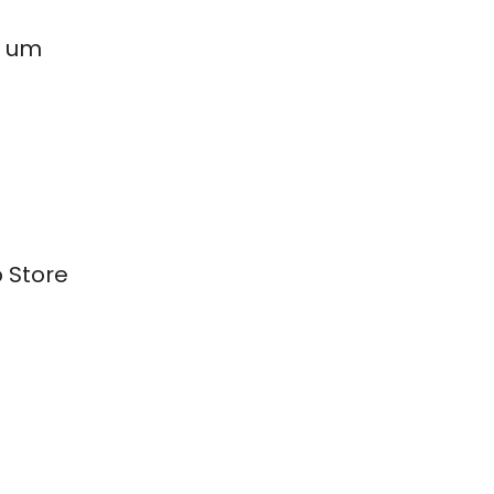
, um
 Store