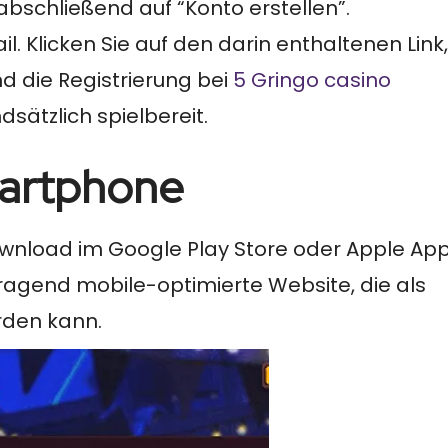
abschließend auf “Konto erstellen”.
l. Klicken Sie auf den darin enthaltenen Link
nd die Registrierung bei
5 Gringo casino
dsätzlich spielbereit.
martphone
ownload im Google Play Store oder Apple App
rragend mobile-optimierte Website, die als
rden kann.