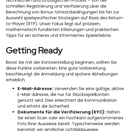
technischen und strategischen Prozess – von der
schnellen Registrierung und Verifizierung über die
Berechnung von Bonus-Umsatzbedingungen bis hin zur
Auswahl spielspezifischer Strategien auf Basis des Return-
to-Player (RTP). Unser Fokus liegt auf präzisen,
mathematisch fundierten Erklärungen und praktischen
Tipps für ein sicheres und informiertes Spielerlebnis.
Getting Ready
Bevor Sie mit der Kontoerstellung beginnen, sollten Sie
diese Punkte vorbereiten. Eine gute Vorbereitung
beschleunigt die Anmeldung und spätere Abhebungen
erheblich.
E-Mail-Adresse:
Verwenden Sie eine gültige, aktive
E-Mail-Adresse, die nur für Glücksspielkonten
genutzt wird. Dies erleichtert die Kommunikation
und erhöht die Sicherheit.
Dokumente für die Verifizierung (KYC):
Halten
Sie einen Scan oder ein hochkant aufgenommenes
Foto Ihrer Ausweise bereit. Typischerweise werden
benötigt: ein amtlicher Lichtbildausweis