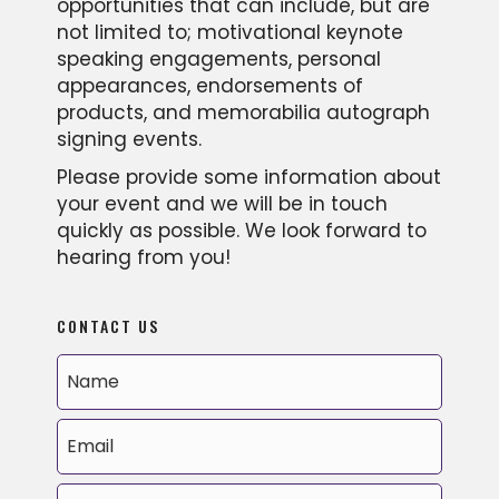
opportunities that can include, but are
not limited to; motivational keynote
speaking engagements, personal
appearances, endorsements of
products, and memorabilia autograph
signing events.
Please provide some information about
your event and we will be in touch
quickly as possible. We look forward to
hearing from you!
CONTACT US