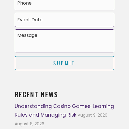
MM
slash
DD
slash
YYYY
RECENT NEWS
Understanding Casino Games: Learning
Rules and Managing Risk
August 9, 2026
August 8, 2026