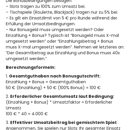
Die Bonusbedingungen besagen:
– Slots tragen zu 100% zum Umsatz bei.
– Tischspiele (Roulette, Blackjack) tragen nur zu 5% bei.
– Es gilt ein Einsatzlimit von 5 € pro Runde während der
Erfüllung der Umsatzbedingungen.
– Nur Bonusgeld muss umgesetzt werden? Oder
Einzahlung + Bonus? Typisch ist “Bonusgeld muss X-mal
umgesetzt werden” oder “Einzahlungsbetrag + Bonus
muss X-mal umgesetzt werden”. Nehmen wir letzteres an:
“Der Gesamtbetrag aus Einzahlung und Bonus muss 40x
umgesetzt werden.”
Berechnungsformeln:
1.
Gesamtguthaben nach Bonusgutschrift:
Einzahlung + Bonus = Gesamtguthaben
50 € (Einzahlung) + 50 € (100% Bonus) = 100 €
2.
Erforderlicher Gesamtumsatz laut Bedingung:
(Einzahlung + Bonus) * Umsatzfaktor = Erforderlicher
Umsatz
100 € * 40 = 4.000 €
3.
Effektiver Umsatzbeitrag bei gemischtem Spiel:
Angenommen, Sie spielen nur Slots: Ihr gesamter Einsatz