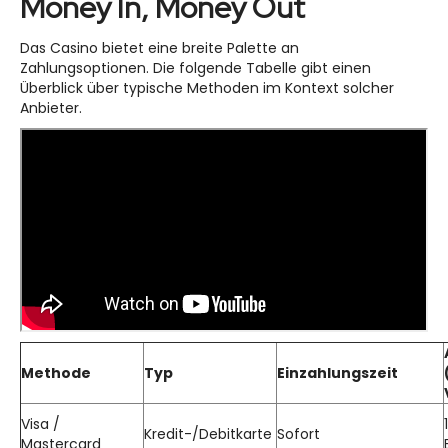
Money In, Money Out
Das Casino bietet eine breite Palette an
Zahlungsoptionen. Die folgende Tabelle gibt einen
Überblick über typische Methoden im Kontext solcher
Anbieter.
Methode
Typ
Einzahlungszeit
Visa /
Kredit-/Debitkarte
Sofort
Mastercard