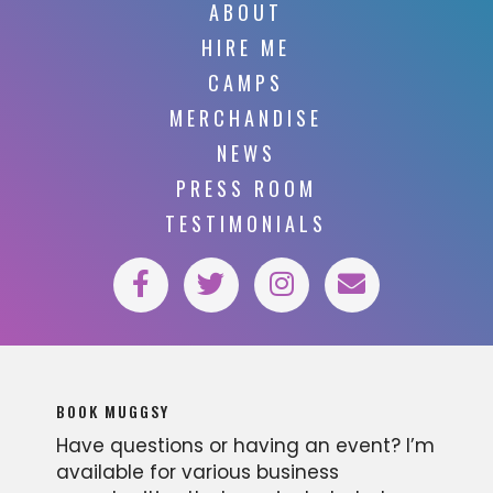
ABOUT
HIRE ME
CAMPS
MERCHANDISE
NEWS
PRESS ROOM
TESTIMONIALS
BOOK MUGGSY
Have questions or having an event? I’m
available for various business