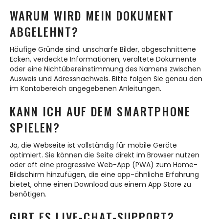
WARUM WIRD MEIN DOKUMENT
ABGELEHNT?
Häufige Gründe sind: unscharfe Bilder, abgeschnittene
Ecken, verdeckte Informationen, veraltete Dokumente
oder eine Nichtübereinstimmung des Namens zwischen
Ausweis und Adressnachweis. Bitte folgen Sie genau den
im Kontobereich angegebenen Anleitungen.
KANN ICH AUF DEM SMARTPHONE
SPIELEN?
Ja, die Webseite ist vollständig für mobile Geräte
optimiert. Sie können die Seite direkt im Browser nutzen
oder oft eine progressive Web-App (PWA) zum Home-
Bildschirm hinzufügen, die eine app-ähnliche Erfahrung
bietet, ohne einen Download aus einem App Store zu
benötigen.
GIBT ES LIVE-CHAT-SUPPORT?