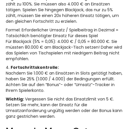
zählt zu 100%. Sie müssen also 4.000 € an Einsätzen
tätigen. Spielen Sie hingegen Blackjack, das nur zu 5%
zählt, müssen Sie einen 20x höheren Einsatz tätigen, um
den gleichen Fortschritt zu erzielen.
Formel: Erforderlicher Umsatz / Spielbeitrag in Dezimal =
Tatsächlich benötigter Einsatz für dieses Spiel
Für Blackjack (5% = 0,05): 4.000 € / 0,05 = 80.000 €. Sie
müssten 80.000 € am Blackjack-Tisch setzen! Daher wird
das Spielen von Tischspielen mit niedrigem Beitrag nicht
empfohlen.
4.
Fortschrittskontrolle:
Nachdem Sie 1.000 € an Einsätzen in Slots getätigt haben,
haben Sie 25% (1.000 / 4.000) der Bedingungen erfüllt.
Achten Sie auf den “Bonus”- oder “Umsatz”-Tracker in
Ihrem Spielerkonto.
Wichtig:
Vergessen Sie nicht das Einsatzlimit von 5 €.
Setzen Sie mehr, kann der Einsatz für die
Umsatzanforderung ungültig werden oder der Bonus kann
ganz gestrichen werden.