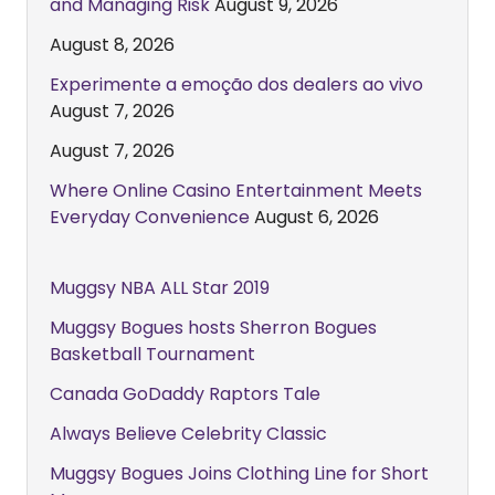
and Managing Risk
August 9, 2026
August 8, 2026
Experimente a emoção dos dealers ao vivo
August 7, 2026
August 7, 2026
Where Online Casino Entertainment Meets
Everyday Convenience
August 6, 2026
Muggsy NBA ALL Star 2019
Muggsy Bogues hosts Sherron Bogues
Basketball Tournament
Canada GoDaddy Raptors Tale
Always Believe Celebrity Classic
Muggsy Bogues Joins Clothing Line for Short