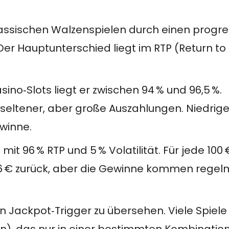
assischen Walzen­spielen durch einen progre
Der Hauptunterschied liegt im RTP (Return to 
ino‑Slots liegt er zwischen 94 % und 96,5 %.
et seltener, aber große Auszahlungen. Niedrig
ewinne.
ot mit 96 % RTP und 5 % Volatilität. Für jede 100 
6 € zurück, aber die Gewinne kommen regel
en Jackpot‑Trigger zu übersehen. Viele Spiele