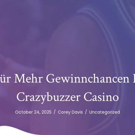
ür Mehr Gewinnchancen B
Crazybuzzer Casino
October 24, 2025
/
Corey Davis
/
Uncategorized