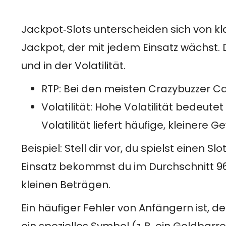
Jackpot‑Slots unterscheiden sich von kl
Jackpot, der mit jedem Einsatz wächst. 
und in der Volatilität.
RTP: Bei den meisten Crazybuzzer Cas
Volatilität: Hohe Volatilität bedeut
Volatilität liefert häufige, kleinere G
Beispiel: Stell dir vor, du spielst einen Sl
Einsatz bekommst du im Durchschnitt 9
kleinen Beträgen.
Ein häufiger Fehler von Anfängern ist, d