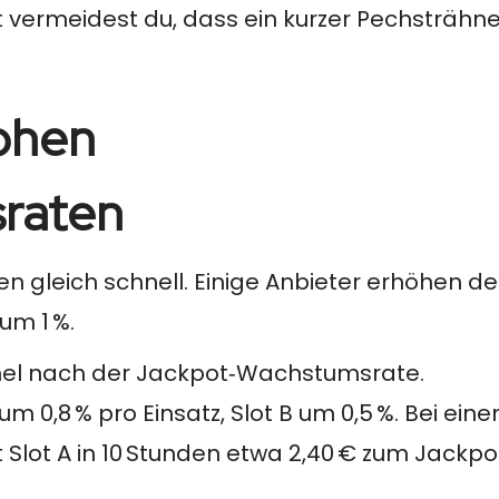
ermeidest du, dass ein kurzer Pechsträhne
hohen
raten
n gleich schnell. Einige Anbieter erhöhen d
um 1 %.
anel nach der Jackpot‑Wachstumsrate.
um 0,8 % pro Einsatz, Slot B um 0,5 %. Bei ein
 Slot A in 10 Stunden etwa 2,40 € zum Jackpo