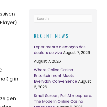
ssiven
Player)
RECENT NEWS
Experimente a emoção dos
e
dealers ao vivo
August 7, 2026
August 7, 2026
€
Where Online Casino
Entertainment Meets
mäßig in
Everyday Convenience
August
6, 2026
Small Screen, Full Atmosphere:
 zeigen
The Modern Online Casino