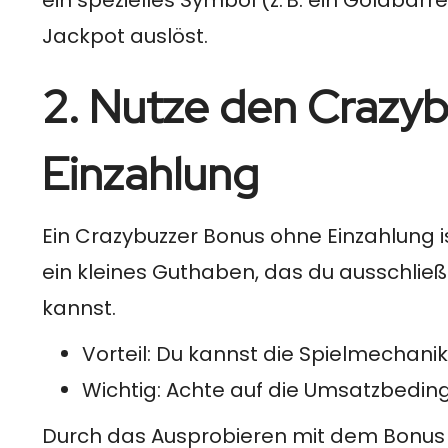
ein spezielles Symbol (z. B. ein Goldbar
Jackpot auslöst.
2. Nutze den Crazy
Einzahlung
Ein Crazybuzzer Bonus ohne Einzahlung ist
ein kleines Guthaben, das du ausschließ
kannst.
Vorteil: Du kannst die Spielmechanik
Wichtig: Achte auf die Umsatzbeding
Durch das Ausprobieren mit dem Bonus er