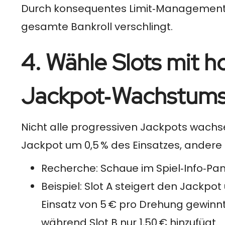
Durch konsequentes Limit‑Management v
gesamte Bankroll verschlingt.
4. Wähle Slots mit 
Jackpot‑Wachstums
Nicht alle progressiven Jackpots wachse
Jackpot um 0,5 % des Einsatzes, andere 
Recherche: Schaue im Spiel‑Info‑P
Beispiel: Slot A steigert den Jackpot 
Einsatz von 5 € pro Drehung gewinnt
während Slot B nur 1,50 € hinzufügt.