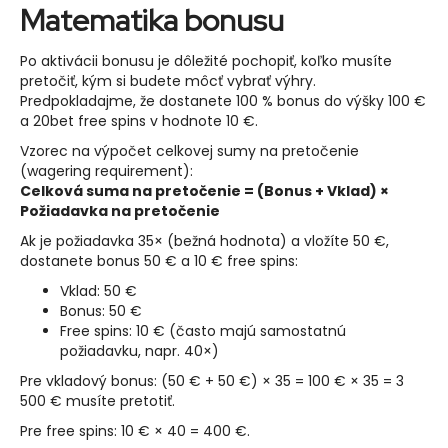
Matematika bonusu
Po aktivácii bonusu je dôležité pochopiť, koľko musíte
pretočiť, kým si budete môcť vybrať výhry.
Predpokladajme, že dostanete 100 % bonus do výšky 100 €
a 20bet free spins v hodnote 10 €.
Vzorec na výpočet celkovej sumy na pretočenie
(wagering requirement):
Celková suma na pretočenie = (Bonus + Vklad) ×
Požiadavka na pretočenie
Ak je požiadavka 35× (bežná hodnota) a vložíte 50 €,
dostanete bonus 50 € a 10 € free spins:
Vklad: 50 €
Bonus: 50 €
Free spins: 10 € (často majú samostatnú
požiadavku, napr. 40×)
Pre vkladový bonus: (50 € + 50 €) × 35 = 100 € × 35 = 3
500 € musíte pretotiť.
Pre free spins: 10 € × 40 = 400 €.