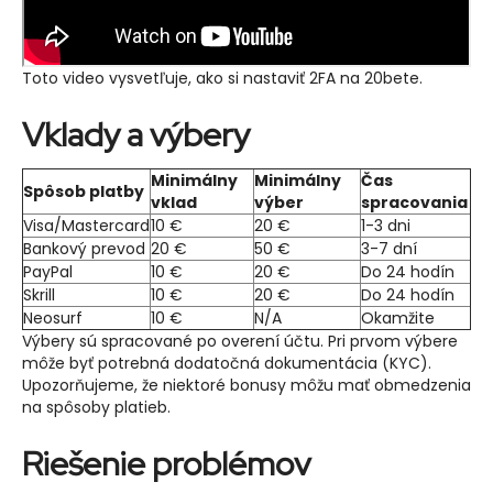
Toto video vysvetľuje, ako si nastaviť 2FA na 20bete.
Vklady a výbery
Minimálny
Minimálny
Čas
Spôsob platby
vklad
výber
spracovania
Visa/Mastercard
10 €
20 €
1-3 dni
Bankový prevod
20 €
50 €
3-7 dní
PayPal
10 €
20 €
Do 24 hodín
Skrill
10 €
20 €
Do 24 hodín
Neosurf
10 €
N/A
Okamžite
Výbery sú spracované po overení účtu. Pri prvom výbere
môže byť potrebná dodatočná dokumentácia (KYC).
Upozorňujeme, že niektoré bonusy môžu mať obmedzenia
na spôsoby platieb.
Riešenie problémov