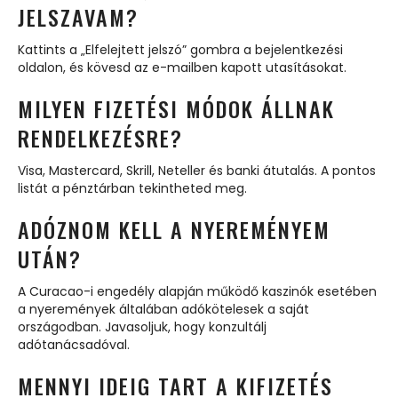
JELSZAVAM?
Kattints a „Elfelejtett jelszó” gombra a bejelentkezési
oldalon, és kövesd az e-mailben kapott utasításokat.
MILYEN FIZETÉSI MÓDOK ÁLLNAK
RENDELKEZÉSRE?
Visa, Mastercard, Skrill, Neteller és banki átutalás. A pontos
listát a pénztárban tekintheted meg.
ADÓZNOM KELL A NYEREMÉNYEM
UTÁN?
A Curacao-i engedély alapján működő kaszinók esetében
a nyeremények általában adókötelesek a saját
országodban. Javasoljuk, hogy konzultálj
adótanácsadóval.
MENNYI IDEIG TART A KIFIZETÉS