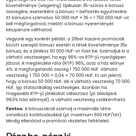
követelménye (wagering) tipikusan 35-szörös a bónusz
összegére, esetenként a bónusz + befizetés együttesére.
Itt bónuszra számolva: 50 000 HUF × 35 = 1 750 000 HUF-ot
kell megforgatnod, mielőtt a bónusz nyereményét
készpénzre válthatod.
Vegyünk egy konkrét példát: a 20bet kaszinó promóciók
között szereplő bónusz esetén a tétek követelménye 35x
bónusz, és a játékos 50 000 HUF-ot fizet be. Számoljuk ki a
várható veszteséget, ha egy 96%-os RTP-jű nyerőgépen
játszol. A megtérülési ráta (RTP) 96%, azaz a ház előnye
4%. A megforgatandó összeg 1 750 000 HUF. Várható
veszteség: 1 750 000 × 0,04 = 70 000 HUF. Ez azt jelenti,
hogy a bónusz 50 000 HUF, de a várható veszteség 70 000
HUF, így statisztikailag veszteséges. Azonban ha
magasabb RTP-jű játékokat választasz (pl. blackjack
99,5% házi előnnyel), a várható veszteség csökkenthető.
Fontos:
A bónuszoknál számolj a maximális tétre
vonatkozó korlátozásokkal (pl. maximum 500 HUF/tét).
Mindig ellenőrizd a promóció részletes feltételeit.