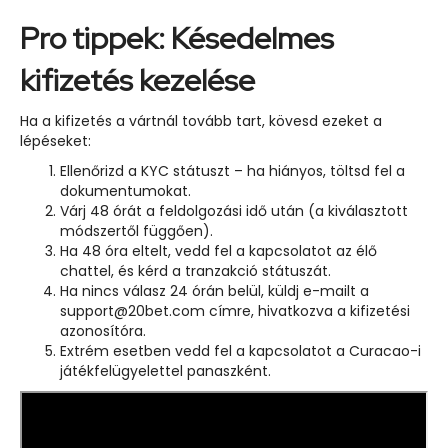
Pro tippek: Késedelmes
kifizetés kezelése
Ha a kifizetés a vártnál tovább tart, kövesd ezeket a
lépéseket:
Ellenőrizd a KYC státuszt – ha hiányos, töltsd fel a
dokumentumokat.
Várj 48 órát a feldolgozási idő után (a kiválasztott
módszertől függően).
Ha 48 óra eltelt, vedd fel a kapcsolatot az élő
chattel, és kérd a tranzakció státuszát.
Ha nincs válasz 24 órán belül, küldj e-mailt a
support@20bet.com címre, hivatkozva a kifizetési
azonosítóra.
Extrém esetben vedd fel a kapcsolatot a Curacao-i
játékfelügyelettel panaszként.