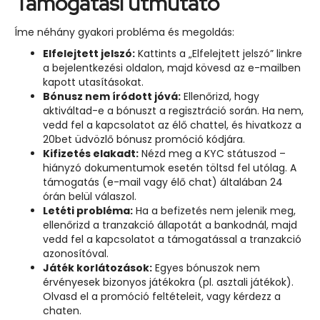
Támogatási útmutató
Íme néhány gyakori probléma és megoldás:
Elfelejtett jelszó:
Kattints a „Elfelejtett jelszó” linkre
a bejelentkezési oldalon, majd kövesd az e-mailben
kapott utasításokat.
Bónusz nem íródott jóvá:
Ellenőrizd, hogy
aktiváltad-e a bónuszt a regisztráció során. Ha nem,
vedd fel a kapcsolatot az élő chattel, és hivatkozz a
20bet üdvözlő bónusz promóció kódjára.
Kifizetés elakadt:
Nézd meg a KYC státuszod –
hiányzó dokumentumok esetén töltsd fel utólag. A
támogatás (e-mail vagy élő chat) általában 24
órán belül válaszol.
Letéti probléma:
Ha a befizetés nem jelenik meg,
ellenőrizd a tranzakció állapotát a bankodnál, majd
vedd fel a kapcsolatot a támogatással a tranzakció
azonosítóval.
Játék korlátozások:
Egyes bónuszok nem
érvényesek bizonyos játékokra (pl. asztali játékok).
Olvasd el a promóció feltételeit, vagy kérdezz a
chaten.