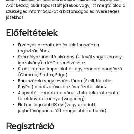
Akár kezdő, akár tapasztalt játékos vagy, itt megtalálod a
szükséges információkat a biztonságos és nyereséges
játékhoz.
Előfeltételek
Érvényes e-mail cím és telefonszám a
regisztrációhoz.
Személyazonosító okmány (útlevél vagy személyi
igazolvány) a KYC ellenőrzéshez.
Stabil internetkapcsolat és egy modern böngésző
(Chrome, Firefox, Edge).
Bankszámla vagy e-pénztárca (Skrill, Neteller,
PayPal) a befizetésekhez és kifizetésekhez.
Alapvető ismeretek a bónuszfeltételekről, mint a
tétek követelménye (wagering).
Életkor: legalább 18 év (vagy az adott
joghatóságban előírt magasabb korhatár).
Regisztráció