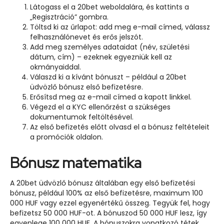
Látogass el a 20bet weboldalára, és kattints a
„Regisztráció” gombra.
Töltsd ki az űrlapot: add meg e-mail címed, válassz
felhasználónevet és erős jelszót.
Add meg személyes adataidat (név, születési
dátum, cím) – ezeknek egyezniük kell az
okmányaiddal.
Válaszd ki a kívánt bónuszt – például a 20bet
üdvözlő bónusz első befizetésre.
Erősítsd meg az e-mail címed a kapott linkkel.
Végezd el a KYC ellenőrzést a szükséges
dokumentumok feltöltésével.
Az első befizetés előtt olvasd el a bónusz feltételeit
a promóciók oldalon.
Bónusz matematika
A 20bet üdvözlő bónusz általában egy első befizetési
bónusz, például 100% az első befizetésre, maximum 100
000 HUF vagy ezzel egyenértékű összeg. Tegyük fel, hogy
befizetsz 50 000 HUF-ot. A bónuszod 50 000 HUF lesz, így
egyenlege 100 000 HUF. A bónuszokra vonatkozó tétek