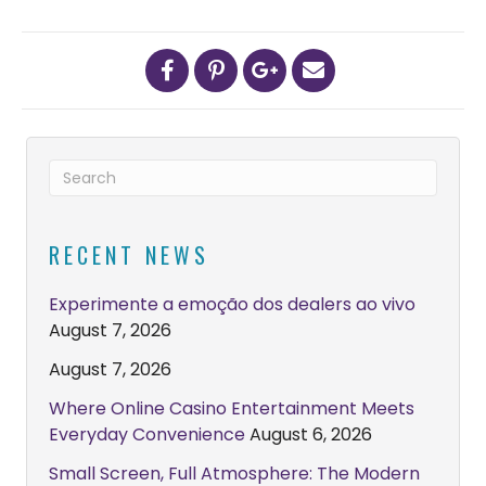
RECENT NEWS
Experimente a emoção dos dealers ao vivo
August 7, 2026
August 7, 2026
Where Online Casino Entertainment Meets
Everyday Convenience
August 6, 2026
Small Screen, Full Atmosphere: The Modern