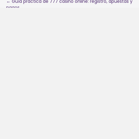
Post
← Guía práctica de 777 casino online: registro, apuestas y
pagos
navigation
Esplora il Mondo di Rebet: Slot, Casino e Scommesse →
ABOUT
HIRE ME
CAMPS
MERCHANDISE
NEWS
PRESS ROOM