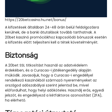
https://20betcasino.hu.net/bonus/
A kifizetések általában 24-48 órán belül feldolgozásra
kerülnek, de a banki átutalások tovább tarthatnak. A
20bet kaszinó promóciókhoz kapcsolódó bónuszok esetén
a kifizetés előtt teljesíteni kell a tétek követelményét.
Biztonság
A 20bet SSL titkosítást használ az adatvédelem
érdekében, és a Curacao-i játékengedély alapján
működik. Javasoljuk, hogy a Curacao-i engedéllyel
rendelkező kaszinókból származó nyereményeket az
országod adószabályai szerint jelentsd be, mivel
előfordulhat, hogy helyi adóköteles. Használj erős, egyedi
jelszót, és engedélyezd a kétfaktoros azonosítást (2FA),
ha elérhető.