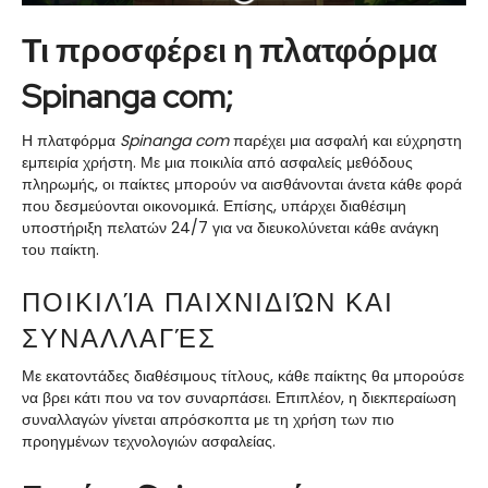
Τι προσφέρει η πλατφόρμα
Spinanga com;
Η πλατφόρμα
Spinanga com
παρέχει μια ασφαλή και εύχρηστη
εμπειρία χρήστη. Με μια ποικιλία από ασφαλείς μεθόδους
πληρωμής, οι παίκτες μπορούν να αισθάνονται άνετα κάθε φορά
που δεσμεύονται οικονομικά. Επίσης, υπάρχει διαθέσιμη
υποστήριξη πελατών 24/7 για να διευκολύνεται κάθε ανάγκη
του παίκτη.
ΠΟΙΚΙΛΊΑ ΠΑΙΧΝΙΔΙΏΝ ΚΑΙ
ΣΥΝΑΛΛΑΓΈΣ
Με εκατοντάδες διαθέσιμους τίτλους, κάθε παίκτης θα μπορούσε
να βρει κάτι που να τον συναρπάσει. Επιπλέον, η διεκπεραίωση
συναλλαγών γίνεται απρόσκοπτα με τη χρήση των πιο
προηγμένων τεχνολογιών ασφαλείας.