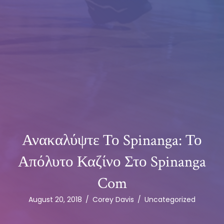
Ανακαλύψτε Το Spinanga: Το
Απόλυτο Καζίνο Στο Spinanga
Com
August 20, 2018
/
Corey Davis
/
Uncategorized