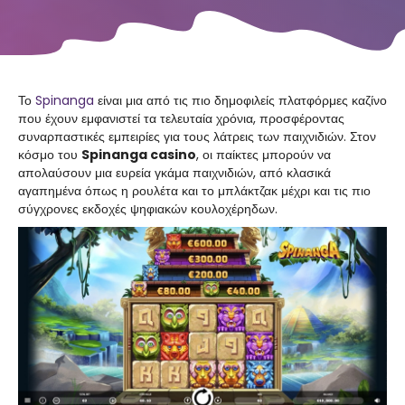
Το
Spinanga
είναι μια από τις πιο δημοφιλείς πλατφόρμες καζίνο
που έχουν εμφανιστεί τα τελευταία χρόνια, προσφέροντας
συναρπαστικές εμπειρίες για τους λάτρεις των παιχνιδιών. Στον
κόσμο του
Spinanga casino
, οι παίκτες μπορούν να
απολαύσουν μια ευρεία γκάμα παιχνιδιών, από κλασικά
αγαπημένα όπως η ρουλέτα και το μπλάκτζακ μέχρι και τις πιο
σύγχρονες εκδοχές ψηφιακών κουλοχέρηδων.