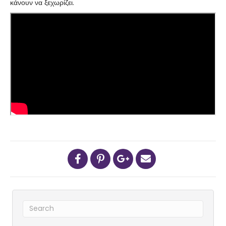
κάνουν να ξεχωρίζει.