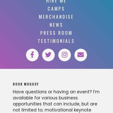
HIRE ME
CAMPS
MERCHANDISE
NEWS
PRESS ROOM
TESTIMONIALS
BOOK MUGGSY
Have questions or having an event? I’m
available for various business
opportunities that can include, but are
not limited to; motivational keynote