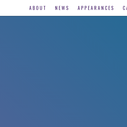
ABOUT
NEWS
APPEARANCES
C