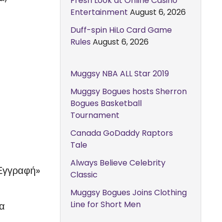
Fresh Look at Online Casino
Entertainment
August 6, 2026
Duff-spin HiLo Card Game
Rules
August 6, 2026
Muggsy NBA ALL Star 2019
Muggsy Bogues hosts Sherron
Bogues Basketball
Tournament
Canada GoDaddy Raptors
Tale
Always Believe Celebrity
«Εγγραφή»
Classic
Muggsy Bogues Joins Clothing
Line for Short Men
ία