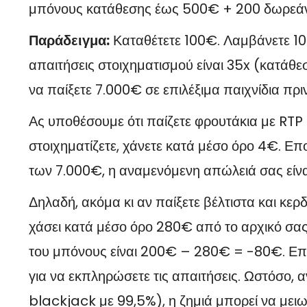
μπόνους κατάθεσης έως 500€ + 200 δωρεάν π
Παράδειγμα:
Καταθέτετε 100€. Λαμβάνετε 10
απαιτήσεις στοιχηματισμού είναι 35x (κατάθ
να παίξετε 7.000€ σε επιλέξιμα παιχνίδια πρ
Ας υποθέσουμε ότι παίζετε φρουτάκια με RTP
στοιχηματίζετε, χάνετε κατά μέσο όρο 4€. 
των 7.000€, η αναμενόμενη απώλειά σας είνα
Δηλαδή, ακόμα κι αν παίξετε βέλτιστα και κερδ
χάσει κατά μέσο όρο 280€ από το αρχικό σας
του μπόνους είναι 200€ – 280€ = -80€. Επομ
για να εκπληρώσετε τις απαιτήσεις. Ωστόσο, αν
blackjack με 99,5%), η ζημιά μπορεί να μειω