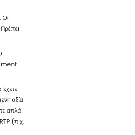
 Οι
 Πρέπει
υ
rement
α έχετε
μενη αξία
ετε απλά
RTP (π.χ.