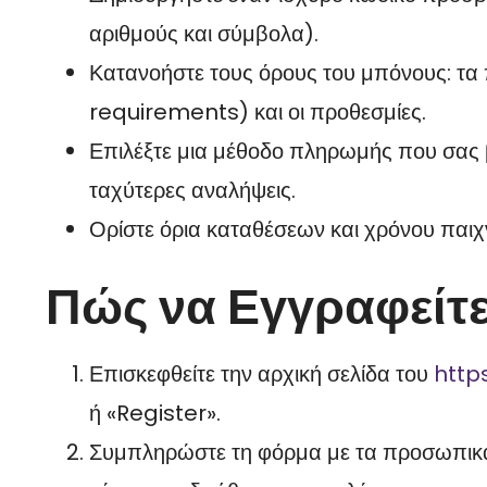
αριθμούς και σύμβολα).
Κατανοήστε τους όρους του μπόνους: τα
requirements) και οι προθεσμίες.
Επιλέξτε μια μέθοδο πληρωμής που σας β
ταχύτερες αναλήψεις.
Ορίστε όρια καταθέσεων και χρόνου παιχν
Πώς να Εγγραφείτ
Επισκεφθείτε την αρχική σελίδα του
http
ή «Register».
Συμπληρώστε τη φόρμα με τα προσωπικά 