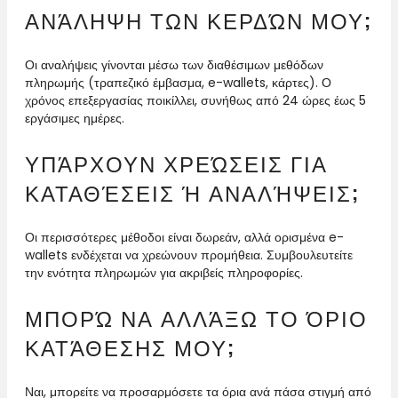
ΑΝΆΛΗΨΗ ΤΩΝ ΚΕΡΔΏΝ ΜΟΥ;
Οι αναλήψεις γίνονται μέσω των διαθέσιμων μεθόδων
πληρωμής (τραπεζικό έμβασμα, e-wallets, κάρτες). Ο
χρόνος επεξεργασίας ποικίλλει, συνήθως από 24 ώρες έως 5
εργάσιμες ημέρες.
ΥΠΆΡΧΟΥΝ ΧΡΕΏΣΕΙΣ ΓΙΑ
ΚΑΤΑΘΈΣΕΙΣ Ή ΑΝΑΛΉΨΕΙΣ;
Οι περισσότερες μέθοδοι είναι δωρεάν, αλλά ορισμένα e-
wallets ενδέχεται να χρεώνουν προμήθεια. Συμβουλευτείτε
την ενότητα πληρωμών για ακριβείς πληροφορίες.
ΜΠΟΡΏ ΝΑ ΑΛΛΆΞΩ ΤΟ ΌΡΙΟ
ΚΑΤΆΘΕΣΗΣ ΜΟΥ;
Ναι, μπορείτε να προσαρμόσετε τα όρια ανά πάσα στιγμή από