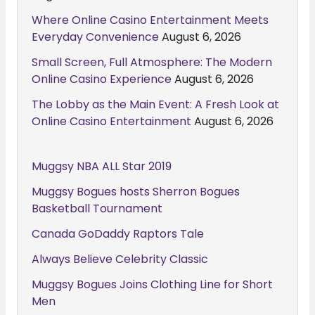
Where Online Casino Entertainment Meets
Everyday Convenience
August 6, 2026
Small Screen, Full Atmosphere: The Modern
Online Casino Experience
August 6, 2026
The Lobby as the Main Event: A Fresh Look at
Online Casino Entertainment
August 6, 2026
Muggsy NBA ALL Star 2019
Muggsy Bogues hosts Sherron Bogues
Basketball Tournament
Canada GoDaddy Raptors Tale
Always Believe Celebrity Classic
Muggsy Bogues Joins Clothing Line for Short
Men