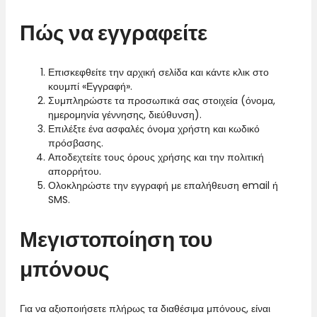
Πώς να εγγραφείτε
Επισκεφθείτε την αρχική σελίδα και κάντε κλικ στο
κουμπί «Εγγραφή».
Συμπληρώστε τα προσωπικά σας στοιχεία (όνομα,
ημερομηνία γέννησης, διεύθυνση).
Επιλέξτε ένα ασφαλές όνομα χρήστη και κωδικό
πρόσβασης.
Αποδεχτείτε τους όρους χρήσης και την πολιτική
απορρήτου.
Ολοκληρώστε την εγγραφή με επαλήθευση email ή
SMS.
Μεγιστοποίηση του
μπόνους
Για να αξιοποιήσετε πλήρως τα διαθέσιμα μπόνους, είναι