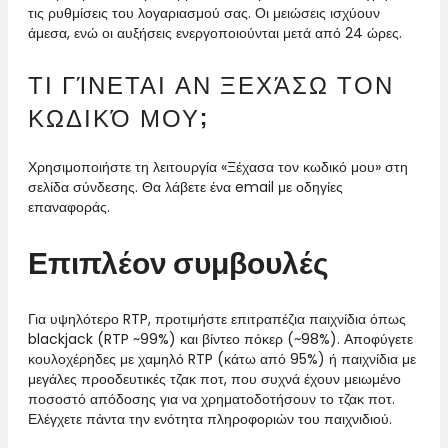
τις ρυθμίσεις του λογαριασμού σας. Οι μειώσεις ισχύουν
άμεσα, ενώ οι αυξήσεις ενεργοποιούνται μετά από 24 ώρες.
ΤΙ ΓΊΝΕΤΑΙ ΑΝ ΞΕΧΆΣΩ ΤΟΝ
ΚΩΔΙΚΌ ΜΟΥ;
Χρησιμοποιήστε τη λειτουργία «Ξέχασα τον κωδικό μου» στη
σελίδα σύνδεσης. Θα λάβετε ένα email με οδηγίες
επαναφοράς.
Επιπλέον συμβουλές
Για υψηλότερο RTP, προτιμήστε επιτραπέζια παιχνίδια όπως
blackjack (RTP ~99%) και βίντεο πόκερ (~98%). Αποφύγετε
κουλοχέρηδες με χαμηλό RTP (κάτω από 95%) ή παιχνίδια με
μεγάλες προοδευτικές τζακ ποτ, που συχνά έχουν μειωμένο
ποσοστό απόδοσης για να χρηματοδοτήσουν το τζακ ποτ.
Ελέγχετε πάντα την ενότητα πληροφοριών του παιχνιδιού.