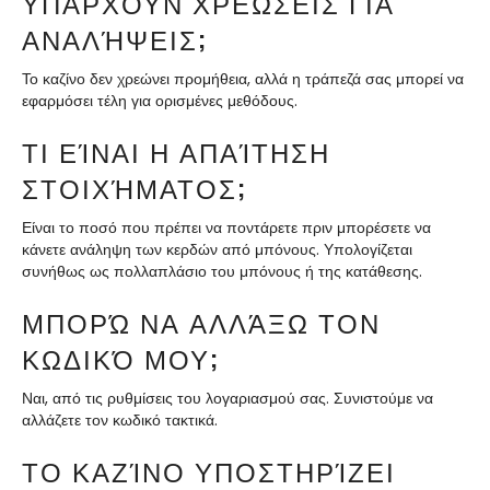
ΥΠΆΡΧΟΥΝ ΧΡΕΏΣΕΙΣ ΓΙΑ
ΑΝΑΛΉΨΕΙΣ;
Το καζίνο δεν χρεώνει προμήθεια, αλλά η τράπεζά σας μπορεί να
εφαρμόσει τέλη για ορισμένες μεθόδους.
ΤΙ ΕΊΝΑΙ Η ΑΠΑΊΤΗΣΗ
ΣΤΟΙΧΉΜΑΤΟΣ;
Είναι το ποσό που πρέπει να ποντάρετε πριν μπορέσετε να
κάνετε ανάληψη των κερδών από μπόνους. Υπολογίζεται
συνήθως ως πολλαπλάσιο του μπόνους ή της κατάθεσης.
ΜΠΟΡΏ ΝΑ ΑΛΛΆΞΩ ΤΟΝ
ΚΩΔΙΚΌ ΜΟΥ;
Ναι, από τις ρυθμίσεις του λογαριασμού σας. Συνιστούμε να
αλλάζετε τον κωδικό τακτικά.
ΤΟ ΚΑΖΊΝΟ ΥΠΟΣΤΗΡΊΖΕΙ