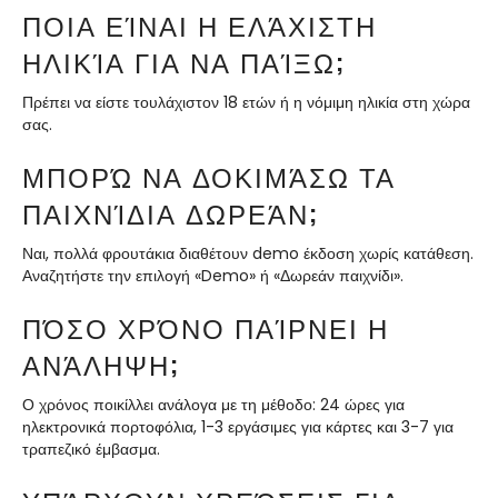
ΠΟΙΑ ΕΊΝΑΙ Η ΕΛΆΧΙΣΤΗ
ΗΛΙΚΊΑ ΓΙΑ ΝΑ ΠΑΊΞΩ;
Πρέπει να είστε τουλάχιστον 18 ετών ή η νόμιμη ηλικία στη χώρα
σας.
ΜΠΟΡΏ ΝΑ ΔΟΚΙΜΆΣΩ ΤΑ
ΠΑΙΧΝΊΔΙΑ ΔΩΡΕΆΝ;
Ναι, πολλά φρουτάκια διαθέτουν demo έκδοση χωρίς κατάθεση.
Αναζητήστε την επιλογή «Demo» ή «Δωρεάν παιχνίδι».
ΠΌΣΟ ΧΡΌΝΟ ΠΑΊΡΝΕΙ Η
ΑΝΆΛΗΨΗ;
Ο χρόνος ποικίλλει ανάλογα με τη μέθοδο: 24 ώρες για
ηλεκτρονικά πορτοφόλια, 1-3 εργάσιμες για κάρτες και 3-7 για
τραπεζικό έμβασμα.