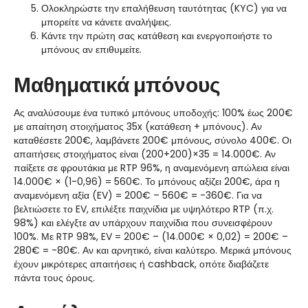
Ολοκληρώστε την επαλήθευση ταυτότητας (KYC) για να
μπορείτε να κάνετε αναλήψεις.
Κάντε την πρώτη σας κατάθεση και ενεργοποιήστε το
μπόνους αν επιθυμείτε.
Μαθηματικά μπόνους
Ας αναλύσουμε ένα τυπικό μπόνους υποδοχής: 100% έως 200€
με απαίτηση στοιχήματος 35x (κατάθεση + μπόνους). Αν
καταθέσετε 200€, λαμβάνετε 200€ μπόνους, σύνολο 400€. Οι
απαιτήσεις στοιχήματος είναι (200+200)×35 = 14.000€. Αν
παίξετε σε φρουτάκια με RTP 96%, η αναμενόμενη απώλεια είναι
14.000€ × (1-0,96) = 560€. Το μπόνους αξίζει 200€, άρα η
αναμενόμενη αξία (EV) = 200€ – 560€ = -360€. Για να
βελτιώσετε το EV, επιλέξτε παιχνίδια με υψηλότερο RTP (π.χ.
98%) και ελέγξτε αν υπάρχουν παιχνίδια που συνεισφέρουν
100%. Με RTP 98%, EV = 200€ – (14.000€ × 0,02) = 200€ –
280€ = -80€. Αν και αρνητικό, είναι καλύτερο. Μερικά μπόνους
έχουν μικρότερες απαιτήσεις ή cashback, οπότε διαβάζετε
πάντα τους όρους.