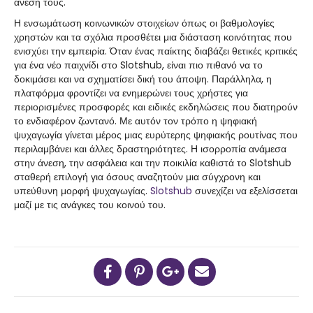
άνεσή τους.
Η ενσωμάτωση κοινωνικών στοιχείων όπως οι βαθμολογίες
χρηστών και τα σχόλια προσθέτει μια διάσταση κοινότητας που
ενισχύει την εμπειρία. Όταν ένας παίκτης διαβάζει θετικές κριτικές
για ένα νέο παιχνίδι στο Slotshub, είναι πιο πιθανό να το
δοκιμάσει και να σχηματίσει δική του άποψη. Παράλληλα, η
πλατφόρμα φροντίζει να ενημερώνει τους χρήστες για
περιορισμένες προσφορές και ειδικές εκδηλώσεις που διατηρούν
το ενδιαφέρον ζωντανό. Με αυτόν τον τρόπο η ψηφιακή
ψυχαγωγία γίνεται μέρος μιας ευρύτερης ψηφιακής ρουτίνας που
περιλαμβάνει και άλλες δραστηριότητες. Η ισορροπία ανάμεσα
στην άνεση, την ασφάλεια και την ποικιλία καθιστά το Slotshub
σταθερή επιλογή για όσους αναζητούν μια σύγχρονη και
υπεύθυνη μορφή ψυχαγωγίας.
Slotshub
συνεχίζει να εξελίσσεται
μαζί με τις ανάγκες του κοινού του.