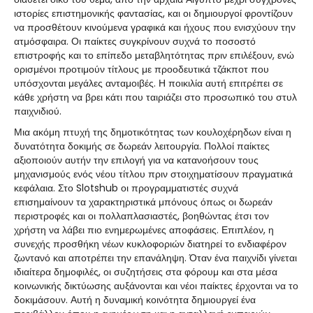
ιστορίες επιστημονικής φαντασίας, και οι δημιουργοί φροντίζουν
να προσθέτουν κινούμενα γραφικά και ήχους που ενισχύουν την
ατμόσφαιρα. Οι παίκτες συγκρίνουν συχνά το ποσοστό
επιστροφής και το επίπεδο μεταβλητότητας πριν επιλέξουν, ενώ
ορισμένοι προτιμούν τίτλους με προοδευτικά τζάκποτ που
υπόσχονται μεγάλες ανταμοιβές. Η ποικιλία αυτή επιτρέπει σε
κάθε χρήστη να βρει κάτι που ταιριάζει στο προσωπικό του στυλ
παιχνιδιού.
Μια ακόμη πτυχή της δημοτικότητας των κουλοχέρηδων είναι η
δυνατότητα δοκιμής σε δωρεάν λειτουργία. Πολλοί παίκτες
αξιοποιούν αυτήν την επιλογή για να κατανοήσουν τους
μηχανισμούς ενός νέου τίτλου πριν στοιχηματίσουν πραγματικά
κεφάλαια. Στο Slotshub οι προγραμματιστές συχνά
επισημαίνουν τα χαρακτηριστικά μπόνους όπως οι δωρεάν
περιστροφές και οι πολλαπλασιαστές, βοηθώντας έτσι τον
χρήστη να λάβει πιο ενημερωμένες αποφάσεις. Επιπλέον, η
συνεχής προσθήκη νέων κυκλοφοριών διατηρεί το ενδιαφέρον
ζωντανό και αποτρέπει την επανάληψη. Όταν ένα παιχνίδι γίνεται
ιδιαίτερα δημοφιλές, οι συζητήσεις στα φόρουμ και στα μέσα
κοινωνικής δικτύωσης αυξάνονται και νέοι παίκτες έρχονται να το
δοκιμάσουν. Αυτή η δυναμική κοινότητα δημιουργεί ένα