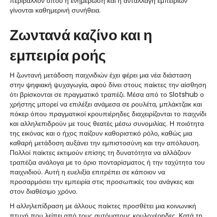
περιβάλλον όπου η ενημέρωση και η ανταλλαγή εμπειριών
γίνονται καθημερινή συνήθεια.
Ζωντανά καζίνο και η
εμπειρία ροής
Η ζωντανή μετάδοση παιχνιδιών έχει φέρει μια νέα διάσταση
στην ψηφιακή ψυχαγωγία, αφού δίνει στους παίκτες την αίσθηση
ότι βρίσκονται σε πραγματικό τραπέζι. Μέσα από το Slotshub ο
χρήστης μπορεί να επιλέξει ανάμεσα σε ρουλέτα, μπλάκτζακ και
πόκερ όπου πραγματικοί κρουπιέρηδες διαχειρίζονται το παιχνίδι
και αλληλεπιδρούν με τους θεατές μέσω συνομιλίας. Η ποιότητα
της εικόνας και ο ήχος παίζουν καθοριστικό ρόλο, καθώς μια
καθαρή μετάδοση αυξάνει την εμπιστοσύνη και την απόλαυση.
Πολλοί παίκτες εκτιμούν επίσης τη δυνατότητα να αλλάζουν
τραπέζια ανάλογα με το όριο πονταρίσματος ή την ταχύτητα του
παιχνιδιού. Αυτή η ευελιξία επιτρέπει σε κάποιον να
προσαρμόσει την εμπειρία στις προσωπικές του ανάγκες και
στον διαθέσιμο χρόνο.
Η αλληλεπίδραση με άλλους παίκτες προσθέτει μια κοινωνική
πτυχή που λείπει από τους αυτόματους κουλοχέρηδες. Κατά τη