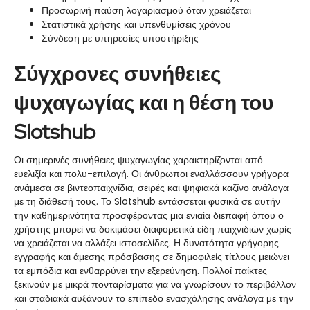
Προσωρινή παύση λογαριασμού όταν χρειάζεται
Στατιστικά χρήσης και υπενθυμίσεις χρόνου
Σύνδεση με υπηρεσίες υποστήριξης
Σύγχρονες συνήθειες
ψυχαγωγίας και η θέση του
Slotshub
Οι σημερινές συνήθειες ψυχαγωγίας χαρακτηρίζονται από
ευελιξία και πολυ-επιλογή. Οι άνθρωποι εναλλάσσουν γρήγορα
ανάμεσα σε βιντεοπαιχνίδια, σειρές και ψηφιακά καζίνο ανάλογα
με τη διάθεσή τους. Το Slotshub εντάσσεται φυσικά σε αυτήν
την καθημερινότητα προσφέροντας μια ενιαία διεπαφή όπου ο
χρήστης μπορεί να δοκιμάσει διαφορετικά είδη παιχνιδιών χωρίς
να χρειάζεται να αλλάζει ιστοσελίδες. Η δυνατότητα γρήγορης
εγγραφής και άμεσης πρόσβασης σε δημοφιλείς τίτλους μειώνει
τα εμπόδια και ενθαρρύνει την εξερεύνηση. Πολλοί παίκτες
ξεκινούν με μικρά πονταρίσματα για να γνωρίσουν το περιβάλλον
και σταδιακά αυξάνουν το επίπεδο ενασχόλησης ανάλογα με την